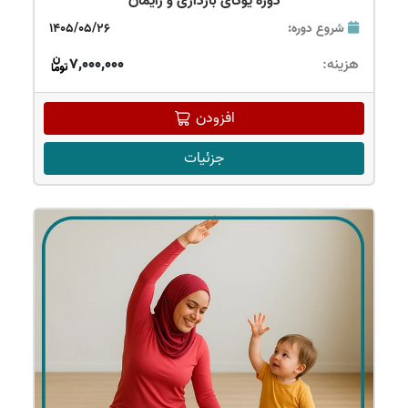
دوره یوگای بارداری و زایمان
شروع دوره:
1405/05/26
هزینه:
7,000,000
افزودن
جزئیات