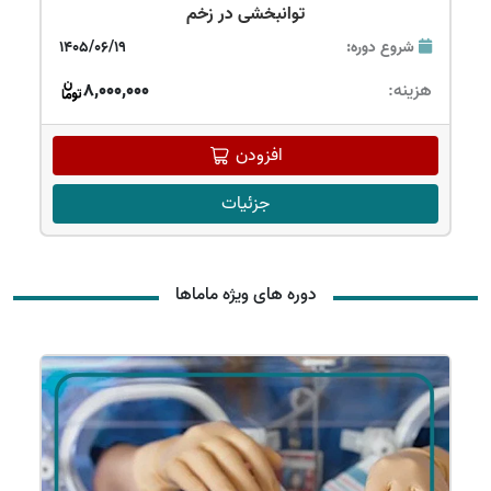
توانبخشی در زخم
شروع دوره:
1405/06/19
هزینه:
8,000,000
افزودن
جزئیات
دوره های ویژه ماماها