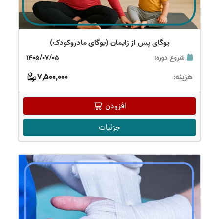
یوگای پس از زایمان (یوگای مادروکودک)
شروع دوره:
1405/07/05
هزینه:
7,500,000
افزودن
جزئیات