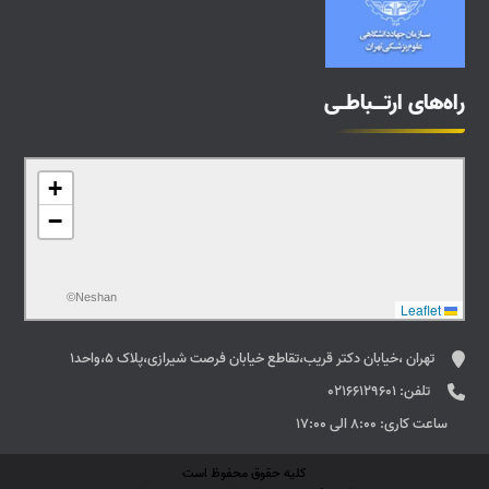
راه‌های ارتــباطـی
+
−
©Neshan
Leaflet
تهران ،خیابان دکتر قریب،تقاطع خیابان فرصت شیرازی،پلاک 5،واحد1
تلفن:
02166129601
ساعت کاری:
8:00 الی 17:00
کلیه حقوق محفوظ است