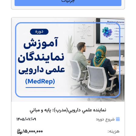
جزئیات
نماینده علمي دارویي(مدرپ): پایه و مباني
شروع دوره:
1405/07/09
هزینه:
15,000,000