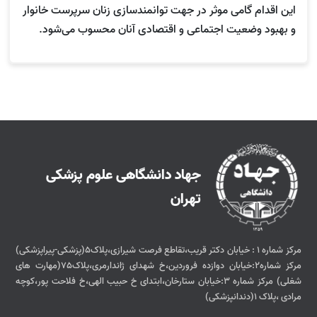
این اقدام گامی موثر در جهت توانمندسازی زنان سرپرست خانوار
و بهبود وضعیت اجتماعی و اقتصادی آنان محسوب می‌شود.
جهاد دانشگاهی علوم پزشکی
تهران
مرکز شماره 1 : خیابان دکتر قریب،تقاطع فرصت شیرازی،پلاک5(پزشکی-پیراپزشکی)
مرکز شماره2:خیابان دوازده فروردین،خ شهدای ژاندارمری،پلاک75(مهارت های
شغلی) مرکز شماره 3:خیابان ستارخان،ابتدای خ حبیب الهی،خ فلاحت پور،کوچه
مرادی ،پلاک 1(دندانپزشکی)