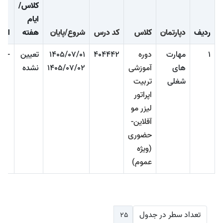
کلاس/
ایام
ردیف
دپارتمان
کلاس
کد درس
شروع/پایان
هفته
است
1
مهارت
دوره
404442
1405/07/01
تعیین
-
های
آموزشی
1405/07/02
نشده
شغلی
تربیت
اپراتور
لیزر مو
آفلاین-
حضوری
(ویژه
عموم)
تعداد سطر در جدول