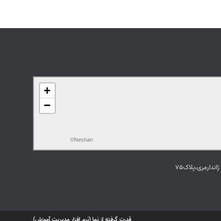
+
−
©Neshan
قدرت گرفته از نما (نرم افزار مدیریت آموزش)